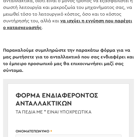
ανταλλακτικά, διότι είναι ο μόνος τρόπος να εξασφαλιστεί η
σωστή λειτουργία και μακροζωία του μηχανήματος σας, να
μειωθεί τόσο το λειτουργικό κόστος, όσο και το κόστος
συντήρησής του, αλλά και
να ισχύει η εγγύηση που παρέχει
ο κατασκευαστής
.
Παρακαλούμε συμπληρώστε την παρακάτω φόρμα για να
μας ρωτήσετε για το ανταλλακτικό που σας ενδιαφέρει και
το έμπειρο προσωπικό μας θα επικοινωνήσει μαζί σας
σύντομα.
ΦΌΡΜΑ ΕΝΔΙΑΦΈΡΟΝΤΟΣ
ΑΝΤΑΛΛΑΚΤΙΚΏΝ
ΤΑ ΠΕΔΊΑ ΜΕ * ΕΊΝΑΙ ΥΠΟΧΡΕΩΤΙΚΆ
ΌΝΟΜΑΤΕΠΏΝΥΜΟ