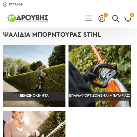
ΕΓΓΡΑΦΉ
0
0
ΨΑΛΊΔΙΑ ΜΠΟΡΝΤΟΎΡΑΣ STIHL
ΒΕΝΖΙΝΟΚΊΝΗΤΑ
ΕΠΑΝΑΦΟΡΤΙΖΌΜΕΝΑ (ΜΠΑΤΑΡΊΑΣ)