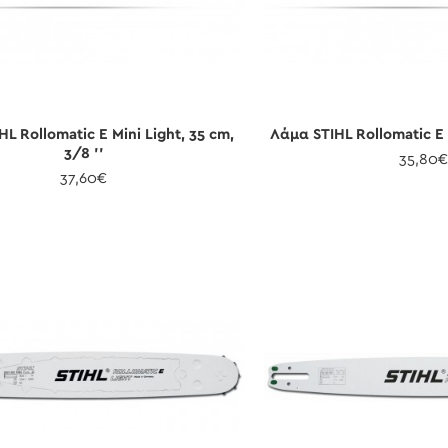
L Rollomatic E Mini Light, 35 cm,
Λάμα STIHL Rollomatic E 
3/8 ''
35,80
37,60€