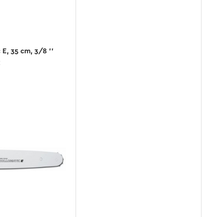
E, 35 cm, 3/8 ''
€