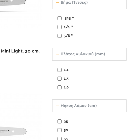
Βήμα (Ίντσες)
.325 ''
1/4 ''
3/8 ''
Mini Light, 30 cm,
Πλάτος Αυλακιού (mm)
1.1
1.3
1.6
Μήκος Λάμας (cm)
25
30
35