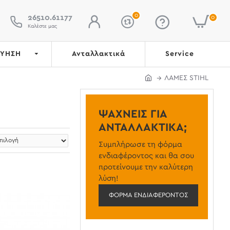
0
26510.61177
0
Καλέστε μας
ΓΥΗΣΗ
Ανταλλακτικά
Service
ΛΑΜΕΣ STIHL
ΨΆΧΝΕΙΣ ΓΙΑ
ΑΝΤΑΛΛΑΚΤΙΚΆ;
Συμπλήρωσε τη φόρμα
ενδιαφέροντος και θα σου
προτείνουμε την καλύτερη
λύση!
ΦΌΡΜΑ ΕΝΔΙΑΦΈΡΟΝΤΟΣ