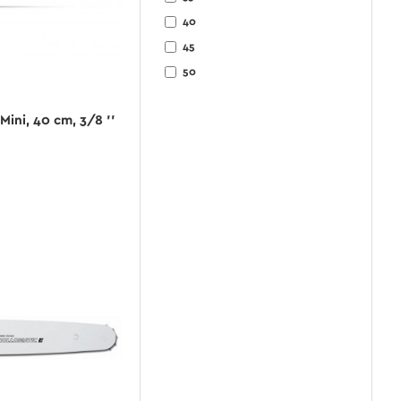
40
45
50
Mini, 40 cm, 3/8 ''
€